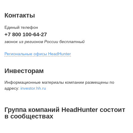
Контакты
Единый телефон
+7 800 100-64-27
звонок из регионов России бесплатный
Региональные офисы HeadHunter
Москва
Инвесторам
внутригородская территория
Информационные материалы компании размещены по
Муниципальный округ Тверской,
адресу:
investor.hh.ru
2-я Брестская ул., д. 48,
помещение 25
+7 495 974-64-27
Группа компаний HeadHunter состоит
+7 495 980-64-27
в сообществах
+7 495 134-92-24
press@hh.ru