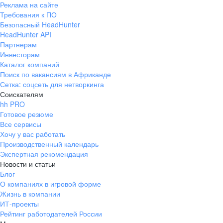
Реклама на сайте
+7 343 226-79-99
Требования к ПО
pr@ural.hh.ru
Безопасный HeadHunter
HeadHunter API
Краснодар
Партнерам
Инвесторам
ул. Янковского, д. 169, 7 этаж,
Каталог компаний
706 каб.
Поиск по вакансиям в Африканде
+7 861 205-55-57
Сетка: соцсеть для нетворкинга
pr@krd.hh.ru
Соискателям
hh PRO
Готовое резюме
Владивосток
Все сервисы
пер. Ланинский д. 4, офис 3.4
Хочу у вас работать
Производственный календарь
+7 423 202-33-28
Экспертная рекомендация
pr@dv.hh.ru
Новости и статьи
Блог
Новосибирск
О компаниях в игровой форме
Жизнь в компании
ул. Большевистская, д. 35,
ИТ-проекты
помещение 21
Рейтинг работодателей России
+7 383 207-94-64