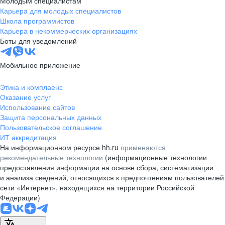
Молодым специалистам
Карьера для молодых специалистов
pr@nsk.hh.ru
Школа программистов
Карьера в некоммерческих организациях
Минск
Боты для уведомлений
пр-т Дзержинского, д. 57,
10 этаж, помещение 45-1
Мобильное приложение
+375 (17)
336-03-02
Этика и комплаенс
pr@rabota.by
Оказание услуг
Использование сайтов
Алматы
Защита персональных данных
Пользовательское соглашение
пр. Абая, д. 151, БЦ Алатау,
ИТ аккредитация
12 этаж, офис 1209
На информационном ресурсе hh.ru
применяются
+7 727 232-13-13
рекомендательные технологии
(информационные технологии
pr@headhunter.com.kz
предоставления информации на основе сбора, систематизации
и анализа сведений, относящихся к предпочтениям пользователей
сети «Интернет», находящихся на территории Российской
Федерации)