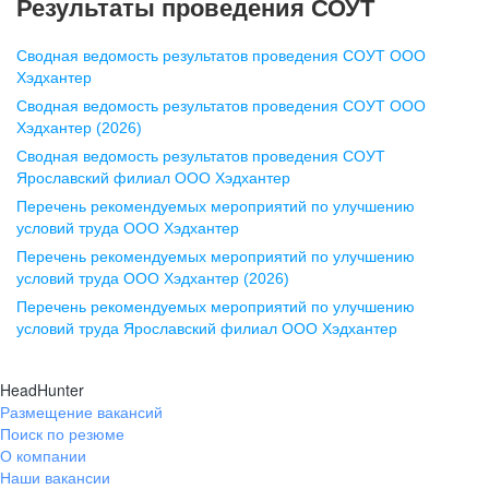
Результаты проведения СОУТ
pr@nn.hh.ru
Сводная ведомость результатов проведения СОУТ ООО
Воронеж
Хэдхантер
Сводная ведомость результатов проведения СОУТ ООО
ул. Комиссаржевской, д. 10,
Хэдхантер (2026)
офис 1212
Сводная ведомость результатов проведения СОУТ
+7 473 280-05-05
Ярославский филиал ООО Хэдхантер
pr@vrn.hh.ru
Перечень рекомендуемых мероприятий по улучшению
условий труда ООО Хэдхантер
Казань
Перечень рекомендуемых мероприятий по улучшению
ул. Спартаковская, д. 2А, этаж 3,
условий труда ООО Хэдхантер (2026)
помещение 15
Перечень рекомендуемых мероприятий по улучшению
условий труда Ярославский филиал ООО Хэдхантер
+7 843 212-12-50
pr@kzn.hh.ru
HeadHunter
Размещение вакансий
Екатеринбург
Поиск по резюме
ул. Боевых Дружин, стр. 20,
О компании
5 этаж, офис 505, 521
Наши вакансии