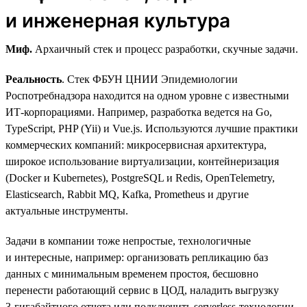
и инженерная культура
Миф.
Архаичный стек и процесс разработки, скучные задачи.
Реальность
. Стек ФБУН ЦНИИ Эпидемиологии
Роспотребнадзора находится на одном уровне с известными
ИТ-корпорациями. Например, разработка ведется на Go,
TypeScript, PHP (Yii) и Vue.js. Используются лучшие практики
коммерческих компаний: микросервисная архитектура,
широкое использование виртуализации, контейнеризация
(Docker и Kubernetes), PostgreSQL и Redis, OpenTelemetry,
Elasticsearch, Rabbit MQ, Kafka, Prometheus и другие
актуальные инструменты.
Задачи в компании тоже непростые, технологичные
и интересные, например: организовать репликацию баз
данных с минимальным временем простоя, бесшовно
перенести работающий сервис в ЦОД, наладить выгрузку
3‑гигабайтного отчета или подключить serverless-технологии.