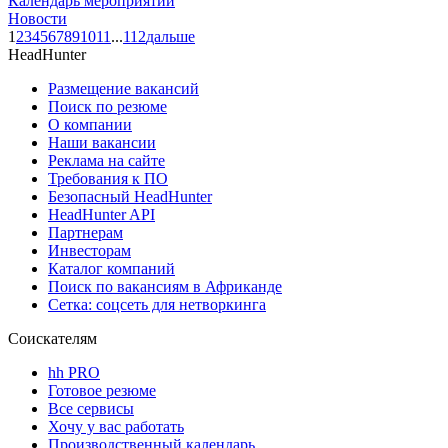
Календарь мероприятий
Новости
1
2
3
4
5
6
7
8
9
10
11
...
112
дальше
HeadHunter
Размещение вакансий
Поиск по резюме
О компании
Наши вакансии
Реклама на сайте
Требования к ПО
Безопасный HeadHunter
HeadHunter API
Партнерам
Инвесторам
Каталог компаний
Поиск по вакансиям в Африканде
Сетка: соцсеть для нетворкинга
Соискателям
hh PRO
Готовое резюме
Все сервисы
Хочу у вас работать
Производственный календарь