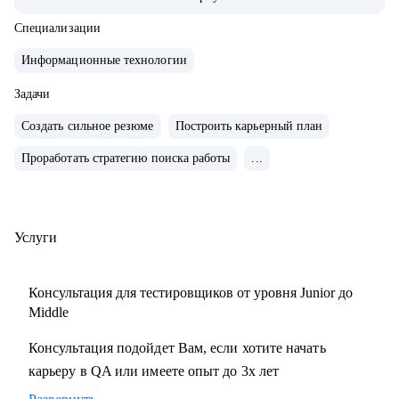
тестирования с командой 15+ человек
• Занималась ручным и автоматизированным
Специализации
тестированием различных продуктов (mobile, web и
Информационные технологии
desktop)
• Занимаюсь построением QA процессов и команды,
Задачи
развитием и интеграции QA в процесс разработки
Создать сильное резюме
Построить карьерный план
продукта
Проработать стратегию поиска работы
...
• Выстраиваю прикладные метрики, средства мониторинга
качества продуктов и не только
• Провела 100+ часов собеседований на позицию QA
manual, QA Auto
Услуги
• Ex-ментор SkyPro курс «Инженер по тестированию ПО»
• Сертифицированный тестировщик ISTQB
Консультация для тестировщиков от уровня Junior до
• Занимаюсь менторством с 2021 года
Middle
Консультация подойдет Вам, если хотите начать
С чем помогу:
карьеру в QA или имеете опыт до 3х лет
• Создание резюме
• Подготовка к собеседованию на различные позиции