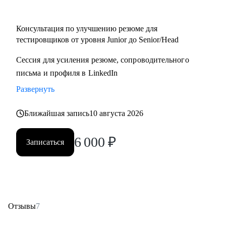
• Начинающий / Junior QA
• Middle/Senior QA
Консультация по улучшению резюме для
• QA Lead
тестировщиков от уровня Junior до Senior/Head
Сессия для усиления резюме, сопроводительного
письма и профиля в LinkedIn
Развернуть
Ближайшая запись
10 августа 2026
6 000
₽
Записаться
Отзывы
7