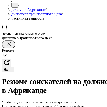
/
/
...
резюме в Африканде
/
диспетчер транспортного цеха
/
частичная занятость
диспетчер транспортного цеха
Резюме
Найти
Резюме соискателей на должно
в Африканде
Чтобы видеть все резюме, зарегистрируйтесь
После регистрации покажем ещё 1 и откроем фото