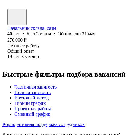
Начальник склада, базы
46
лет
•
Был
5 июня
•
Обновлено
31 мая
270 000
₽
Не ищет работу
Общий опыт
19
лет
3
месяца
Быстрые фильтры подбора вакансий
Частичная занятость
Полная занятость
Вахтовый метод
Гибкий график
Проектная работа
Сменный график
Корпоративная поддержка сотрудников
Какой соцпакет вы предлагаете семейным сотрудникам?