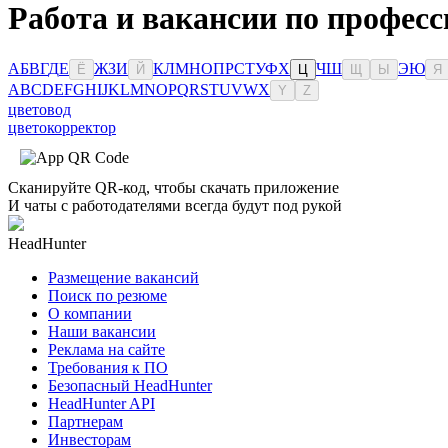
Работа и вакансии по профес
А
Б
В
Г
Д
Е
Ж
З
И
К
Л
М
Н
О
П
Р
С
Т
У
Ф
Х
Ч
Ш
Э
Ю
Ё
Й
Ц
Щ
Ы
Я
A
B
C
D
E
F
G
H
I
J
K
L
M
N
O
P
Q
R
S
T
U
V
W
X
Y
Z
цветовод
цветокорректор
Сканируйте QR-код, чтобы скачать приложение
И чаты с работодателями всегда будут под рукой
HeadHunter
Размещение вакансий
Поиск по резюме
О компании
Наши вакансии
Реклама на сайте
Требования к ПО
Безопасный HeadHunter
HeadHunter API
Партнерам
Инвесторам