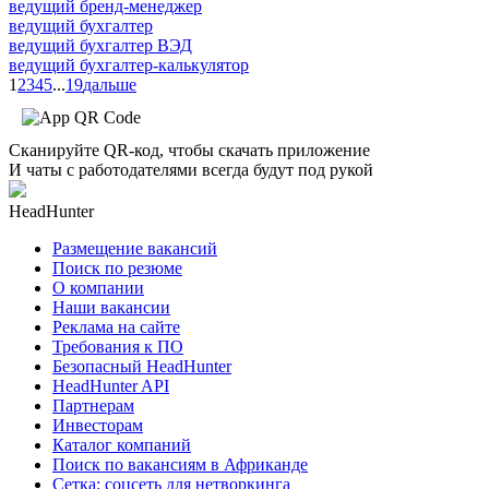
ведущий бренд-менеджер
ведущий бухгалтер
ведущий бухгалтер ВЭД
ведущий бухгалтер-калькулятор
1
2
3
4
5
...
19
дальше
Сканируйте QR-код, чтобы скачать приложение
И чаты с работодателями всегда будут под рукой
HeadHunter
Размещение вакансий
Поиск по резюме
О компании
Наши вакансии
Реклама на сайте
Требования к ПО
Безопасный HeadHunter
HeadHunter API
Партнерам
Инвесторам
Каталог компаний
Поиск по вакансиям в Африканде
Сетка: соцсеть для нетворкинга