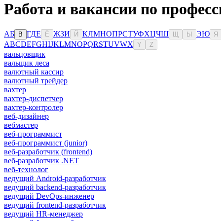
Работа и вакансии по профес
А
Б
Г
Д
Е
Ж
З
И
К
Л
М
Н
О
П
Р
С
Т
У
Ф
Х
Ц
Ч
Ш
Э
Ю
В
Ё
Й
Щ
Ы
Я
A
B
C
D
E
F
G
H
I
J
K
L
M
N
O
P
Q
R
S
T
U
V
W
X
Y
Z
вальцовщик
вальщик леса
валютный кассир
валютный трейдер
вахтер
вахтер-диспетчер
вахтер-контролер
веб-дизайнер
вебмастер
веб-программист
веб-программист (junior)
веб-разработчик (frontend)
веб-разработчик .NET
веб-технолог
ведущий Android-разработчик
ведущий backend-разработчик
ведущий DevOps-инженер
ведущий frontend-разработчик
ведущий HR-менеджер