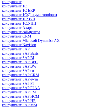
консультант
консультант 1С
консультант 1С ERP
консультант 1С:Документооборот
консультант 1С:ЗУП
консультант 1С:УПП
консультант Axapta
консультант call-центра
консультант CRM
консультант Microsoft Dynamics AX
консультант Navision
консультант SAP
консультант SAP Basis
консультант SAP BI
консультант SAP BPC
консультант SAP BW
консультант SAP co
консультант SAP CRM
консультант SAP ewm
консультант SAP FI
консультант SAP FI AA
консультант SAP FM
консультант SAP HCM
консультант SAP HR
консультант SAP MM