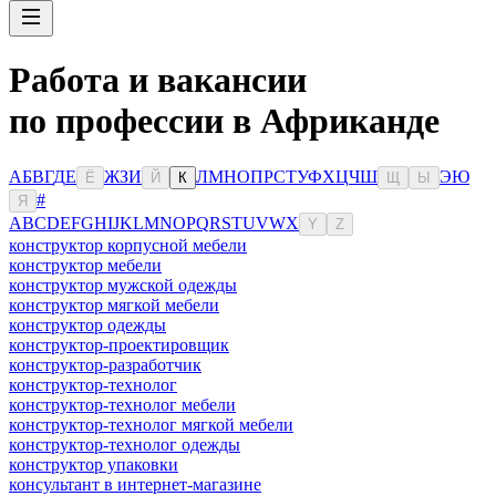
Работа и вакансии
по профессии в Африканде
А
Б
В
Г
Д
Е
Ж
З
И
Л
М
Н
О
П
Р
С
Т
У
Ф
Х
Ц
Ч
Ш
Э
Ю
Ё
Й
К
Щ
Ы
#
Я
A
B
C
D
E
F
G
H
I
J
K
L
M
N
O
P
Q
R
S
T
U
V
W
X
Y
Z
конструктор корпусной мебели
конструктор мебели
конструктор мужской одежды
конструктор мягкой мебели
конструктор одежды
конструктор-проектировщик
конструктор-разработчик
конструктор-технолог
конструктор-технолог мебели
конструктор-технолог мягкой мебели
конструктор-технолог одежды
конструктор упаковки
консультaнт в интернет-мaгазине