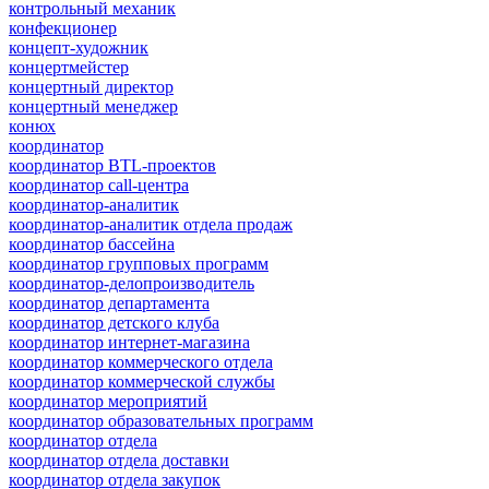
контрольный механик
конфекционер
концепт-художник
концертмейстер
концертный директор
концертный менеджер
конюх
координатор
координатор BTL-проектов
координатор call-центра
координатор-аналитик
координатор-аналитик отдела продаж
координатор бассейна
координатор групповых программ
координатор-делопроизводитель
координатор департамента
координатор детского клуба
координатор интернет-магазина
координатор коммерческого отдела
координатор коммерческой службы
координатор мероприятий
координатор образовательных программ
координатор отдела
координатор отдела доставки
координатор отдела закупок