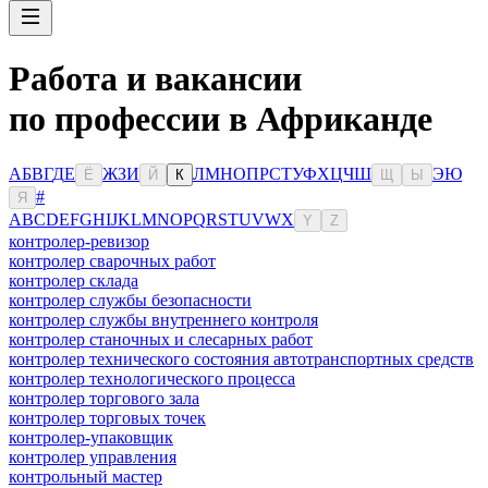
Работа и вакансии
по профессии в Африканде
А
Б
В
Г
Д
Е
Ж
З
И
Л
М
Н
О
П
Р
С
Т
У
Ф
Х
Ц
Ч
Ш
Э
Ю
Ё
Й
К
Щ
Ы
#
Я
A
B
C
D
E
F
G
H
I
J
K
L
M
N
O
P
Q
R
S
T
U
V
W
X
Y
Z
контролер-ревизор
контролер сварочных работ
контролер склада
контролер службы безопасности
контролер службы внутреннего контроля
контролер станочных и слесарных работ
контролер технического состояния автотранспортных средств
контролер технологического процесса
контролер торгового зала
контролер торговых точек
контролер-упаковщик
контролер управления
контрольный мастер