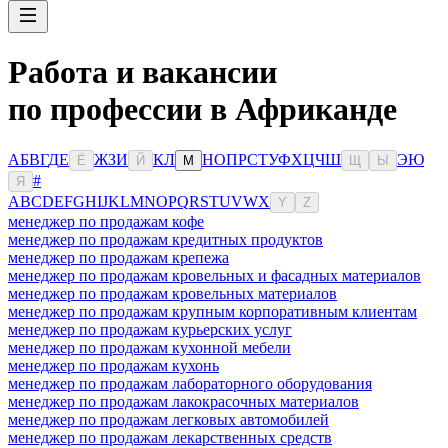
Работа и вакансии
по профессии в Африканде
А
Б
В
Г
Д
Е
Ж
З
И
К
Л
Н
О
П
Р
С
Т
У
Ф
Х
Ц
Ч
Ш
Э
Ю
Ё
Й
М
Щ
Ы
#
Я
A
B
C
D
E
F
G
H
I
J
K
L
M
N
O
P
Q
R
S
T
U
V
W
X
Y
Z
менеджер по продажам кофе
менеджер по продажам кредитных продуктов
менеджер по продажам крепежа
менеджер по продажам кровельных и фасадных материалов
менеджер по продажам кровельных материалов
менеджер по продажам крупным корпоративным клиентам
менеджер по продажам курьерских услуг
менеджер по продажам кухонной мебели
менеджер по продажам кухонь
менеджер по продажам лабораторного оборудования
менеджер по продажам лакокрасочных материалов
менеджер по продажам легковых автомобилей
менеджер по продажам лекарственных средств