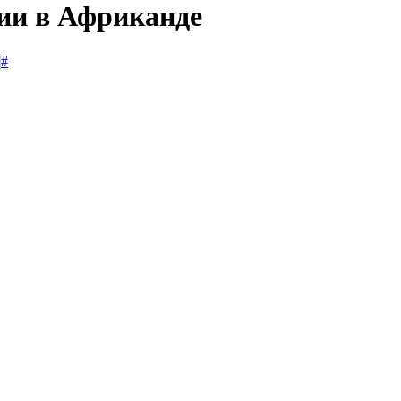
сии в Африканде
#