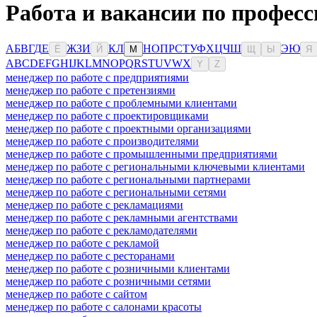
Работа и вакансии по профес
А
Б
В
Г
Д
Е
Ж
З
И
К
Л
Н
О
П
Р
С
Т
У
Ф
Х
Ц
Ч
Ш
Э
Ю
Ё
Й
М
Щ
Ы
Я
A
B
C
D
E
F
G
H
I
J
K
L
M
N
O
P
Q
R
S
T
U
V
W
X
Y
Z
менеджер по работе с предприятиями
менеджер по работе с претензиями
менеджер по работе с проблемными клиентами
менеджер по работе с проектировщиками
менеджер по работе с проектными организациями
менеджер по работе с производителями
менеджер по работе с промышленными предприятиями
менеджер по работе с региональными ключевыми клиентами
менеджер по работе с региональными партнерами
менеджер по работе с региональными сетями
менеджер по работе с рекламациями
менеджер по работе с рекламными агентствами
менеджер по работе с рекламодателями
менеджер по работе с рекламой
менеджер по работе с ресторанами
менеджер по работе с розничными клиентами
менеджер по работе с розничными сетями
менеджер по работе с сайтом
менеджер по работе с салонами красоты