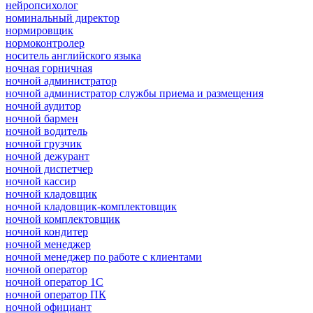
нейропсихолог
номинальный директор
нормировщик
нормоконтролер
носитель английского языка
ночная горничная
ночной администратор
ночной администратор службы приема и размещения
ночной аудитор
ночной бармен
ночной водитель
ночной грузчик
ночной дежурант
ночной диспетчер
ночной кассир
ночной кладовщик
ночной кладовщик-комплектовщик
ночной комплектовщик
ночной кондитер
ночной менеджер
ночной менеджер по работе с клиентами
ночной оператор
ночной оператор 1С
ночной оператор ПК
ночной официант