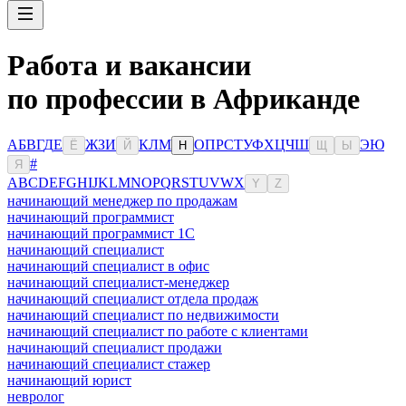
Работа и вакансии
по профессии в Африканде
А
Б
В
Г
Д
Е
Ж
З
И
К
Л
М
О
П
Р
С
Т
У
Ф
Х
Ц
Ч
Ш
Э
Ю
Ё
Й
Н
Щ
Ы
#
Я
A
B
C
D
E
F
G
H
I
J
K
L
M
N
O
P
Q
R
S
T
U
V
W
X
Y
Z
начинающий менеджер по продажам
начинающий программист
начинающий программист 1С
начинающий специалист
начинающий специалист в офис
начинающий специалист-менеджер
начинающий специалист отдела продаж
начинающий специалист по недвижимости
начинающий специалист по работе с клиентами
начинающий специалист продажи
начинающий специалист стажер
начинающий юрист
невролог