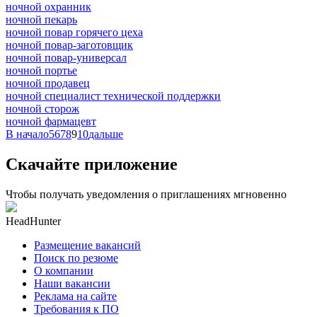
ночной охранник
ночной пекарь
ночной повар горячего цеха
ночной повар-заготовщик
ночной повар-универсал
ночной портье
ночной продавец
ночной специалист технической поддержки
ночной сторож
ночной фармацевт
В начало
5
6
7
8
9
10
дальше
Скачайте приложение
Чтобы получать уведомления о приглашениях мгновенно
HeadHunter
Размещение вакансий
Поиск по резюме
О компании
Наши вакансии
Реклама на сайте
Требования к ПО