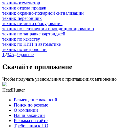
техник-осеменатор
техник отдела продаж
техник охранно-пожарной сигнализации
техник-перегонщик
техник пивного оборудования
техник по вентиляции и кондиционированию
техник по заправке картриджей
техник по качеству
техник по КИП и автоматике
техник по метрологии
1
2
3
4
5
...
9
дальше
Скачайте приложение
Чтобы получать уведомления о приглашениях мгновенно
HeadHunter
Размещение вакансий
Поиск по резюме
О компании
Наши вакансии
Реклама на сайте
Требования к ПО