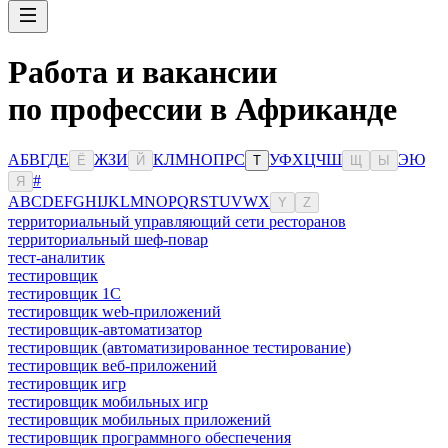
Работа и вакансии
по профессии в Африканде
А
Б
В
Г
Д
Е
Ж
З
И
К
Л
М
Н
О
П
Р
С
У
Ф
Х
Ц
Ч
Ш
Э
Ю
Ё
Й
Т
Щ
Ы
#
Я
A
B
C
D
E
F
G
H
I
J
K
L
M
N
O
P
Q
R
S
T
U
V
W
X
Y
Z
территориальный управляющий сети ресторанов
территориальный шеф-повар
тест-аналитик
тестировщик
тестировщик 1С
тестировщик web-приложений
тестировщик-автоматизатор
тестировщик (автоматизированное тестирование)
тестировщик веб-приложений
тестировщик игр
тестировщик мобильных игр
тестировщик мобильных приложений
тестировщик программного обеспечения