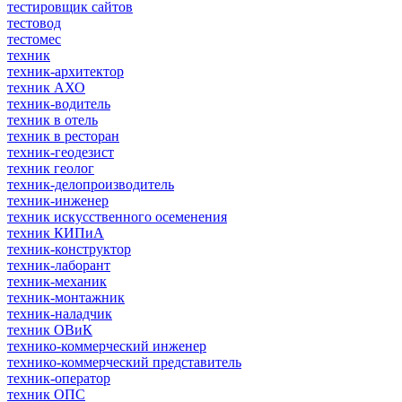
тестировщик сайтов
тестовод
тестомес
техник
техник-архитектор
техник АХО
техник-водитель
техник в отель
техник в ресторан
техник-геодезист
техник геолог
техник-делопроизводитель
техник-инженер
техник искусственного осеменения
техник КИПиА
техник-конструктор
техник-лаборант
техник-механик
техник-монтажник
техник-наладчик
техник ОВиК
технико-коммерческий инженер
технико-коммерческий представитель
техник-оператор
техник ОПС